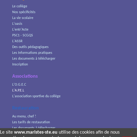
Le collège
Nos spécificités
La vie scolaire
L'oasis
L'entr'Acte
PSC1 - SCGQS
L'ASSR
Des outils pédagogiques
Les Informations pratiques
Les documents à télécharger
Inscription
Associations
L'O.G.E.C
L'A.P.E.L
L'association sportive du collège
Restauration
Au menu, chef !
Les tarifs de restauration
Les documents à télecharger
Le site
www.maristes-ste.eu
utilise des cookies afin de nous