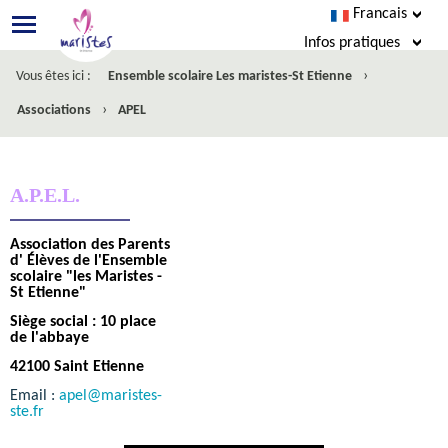
Francais
Infos pratiques
›
Vous êtes ici :
Ensemble scolaire Les maristes-St Etienne
Demande d'inscription
›
Associations
APEL
Accès école directe
agenda
A.P.E.L.
Esidoc
Association des Parents
d' Élèves de l'Ensemble
Nous écrire
scolaire "les Maristes -
St Etienne"
Siège social : 10 place
_________________________________
de l'abbaye
42100 Saint Etienne
Email :
apel@maristes-
ste.fr